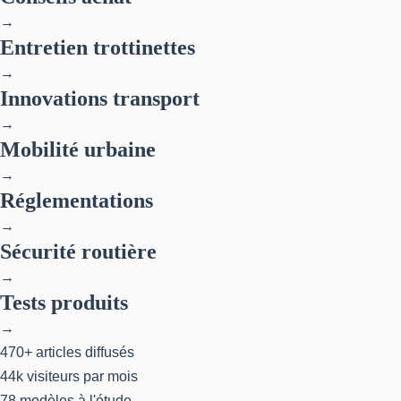
→
Entretien trottinettes
→
Innovations transport
→
Mobilité urbaine
→
Réglementations
→
Sécurité routière
→
Tests produits
→
470+
articles diffusés
44k
visiteurs par mois
78
modèles à l'étude