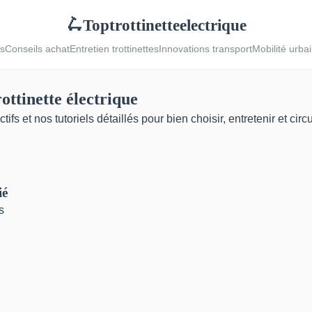
Toptrottinetteelectrique
🛴
es
Conseils achat
Entretien trottinettes
Innovations transport
Mobilité urba
rottinette électrique
s et nos tutoriels détaillés pour bien choisir, entretenir et cir
ié
s